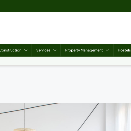
Construction
Services
Property Management
Hostels