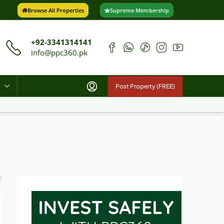
Browse All Properties
Supreme Membership
+92-3341314141
info@ppc360.pk
Post Property (FREE)