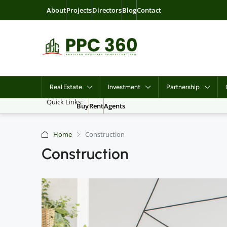
About
Projects
Directors
Blog
Contact
Real Estate
Investment
Partnership
Quick Links:
Buy
Rent
Agents
Home
Construction
Construction